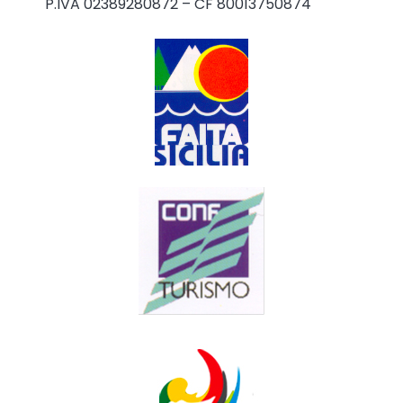
P.IVA 02389280872 – CF 80013750874